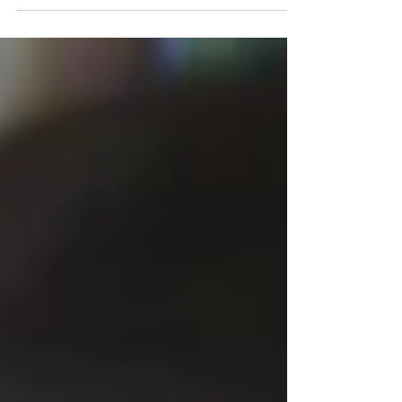
mempersiapkan semuanya dari awal. Shall we
start brainstorm