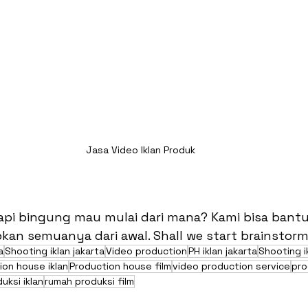
Jasa Video Iklan Produk
tapi bingung mau mulai dari mana? Kami bisa bant
an semuanya dari awal. Shall we start brainstor
a
Shooting iklan jakarta
Video production
PH iklan jakarta
Shooting i
ion house iklan
Production house film
video production service
pro
uksi iklan
rumah produksi film