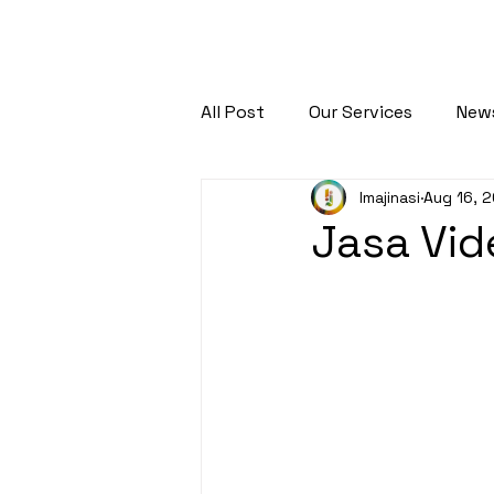
ABOUT
SERVICES
WORK
BLOG
CONTACT
All Post
Our Services
New
Imajinasi
Aug 16, 
Jasa Vid