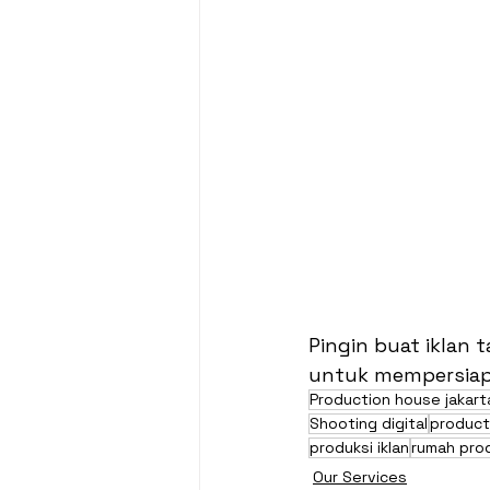
Pingin buat iklan 
untuk mempersiapk
Production house jakart
Shooting digital
product
produksi iklan
rumah prod
Our Services