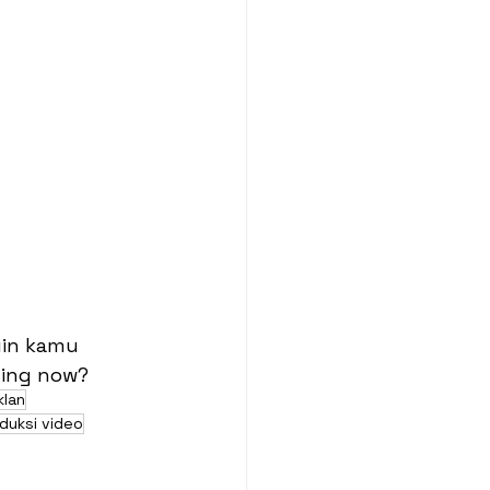
uin kamu 
ming now?
klan
duksi video