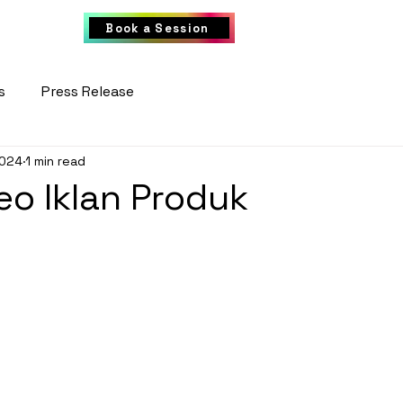
FAQ
Book a Session
s
Press Release
2024
1 min read
eo Iklan Produk