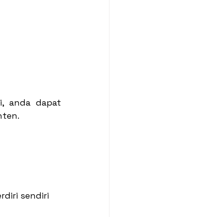
, anda dapat 
nten.
diri sendiri