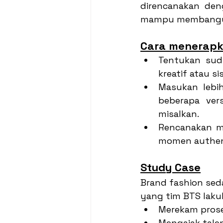
direncanakan den
mampu membangun
Cara menerapk
Tentukan sudu
kreatif atau s
Masukan lebih
beberapa ver
misalkan.
Rencanakan m
momen authent
Study Case
Brand fashion sed
yang tim BTS laku
Merekam prose
Mengajak tale