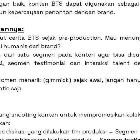
gan baik, konten BTS dapat digunakan sebagai
 kepercayaan penonton dengan brand.
annya:
t cerita BTS sejak pre-production. Mau menunj
isi humanis dari brand?
 dari satu segmen pada konten agar bisa disun
si, segmen testimonial dan interaksi talent d
omen menarik (gimmick) sejak awal, jangan han
ic saja
ang shooting konten untuk mempromosikan koleks
kan:
s diskusi yang dilakukan tim produksi → Segmen p
nt membicarakan kualitas produk → Segmen testi