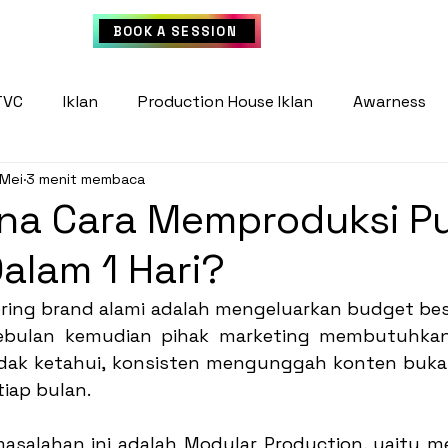
FAQ
BOOK A SESSION
TVC
Iklan
Production House Iklan
Awarness
 Mei
3 menit membaca
Advertising Strategies
Agency
Production Hous
na Cara Memproduksi P
alam 1 Hari?
 Campaign
Shooting Iklan
ring brand alami adalah mengeluarkan budget bes
ebulan kemudian pihak marketing membutuhkan
tidak ketahui, konsisten mengunggah konten bukan
iap bulan.
asalahan ini adalah Modular Production, yaitu m