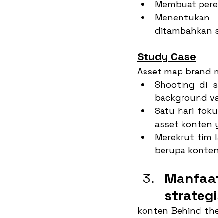
Membuat peren
Menentukan 
ditambahkan s
Study Case
Asset map brand m
Shooting di 
background var
Satu hari fok
asset konten 
Merekrut tim 
berupa konten
Manfaa
strategi
konten Behind the