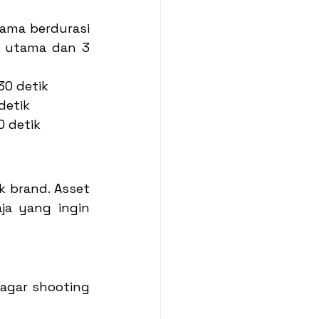
ma berdurasi 
n utama dan 3 
30 detik
detik
0 detik
 brand. Asset 
a yang ingin 
agar shooting 