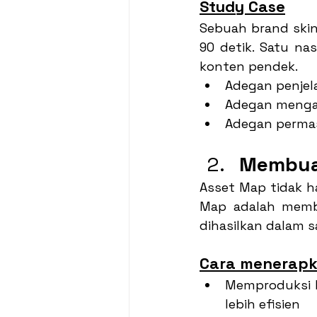
Study Case
Sebuah brand ski
90 detik. Satu na
konten pendek.
Adegan penjela
Adegan mengap
Adegan permas
Membuat
Asset Map tidak ha
Map adalah membu
dihasilkan dalam s
Cara menerapk
Memproduksi k
lebih efisien