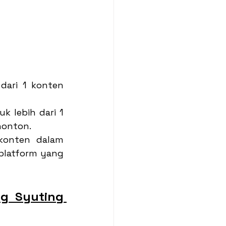
dari 1 konten 
 lebih dari 1 
nonton.
onten dalam 
latform yang 
g Syuting 