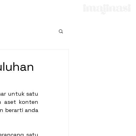
e
uluhan
ar untuk satu 
 aset konten 
 berarti anda 
erancang satu 