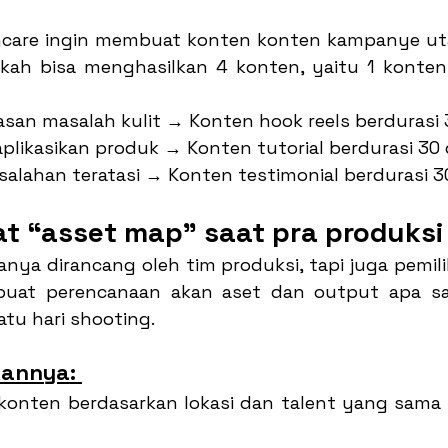
ncare ingin membuat konten konten kampanye uta
skah bisa menghasilkan 4 konten, yaitu 1 konte
san masalah kulit → Konten hook reels berdurasi 
likasikan produk → Konten tutorial berdurasi 30 
alahan teratasi → Konten testimonial berdurasi 3
 “asset map” saat pra produksi
nya dirancang oleh tim produksi, tapi juga pemilik
at perencanaan akan aset dan output apa saj
atu hari shooting.
annya: 
onten berdasarkan lokasi dan talent yang sama 