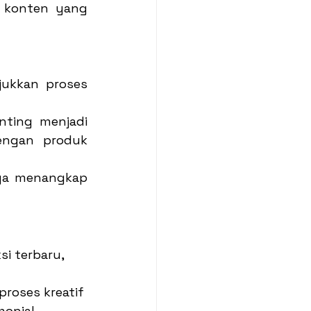
 konten yang 
ukkan proses 
ting menjadi 
engan produk 
ya menangkap 
i terbaru, 
roses kreatif
monial