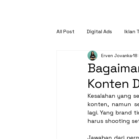
ABOUT
SERVICES
WORKS
BLOG
CONTACT
All Post
Digital Ads
Iklan 
Erven Jovanka
18
Brand Collaboration Tips
Bagaima
Konten D
Video Production
Brand
Kesalahan yang se
konten, namun s
lagi. Yang brand 
harus shooting set
Jawaban dari perm